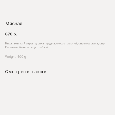
Мясная
870
р.
Бекон, говяжий фарш, куриная грудка, окорок говяжий, сыр моцарелла, сыр
Пармезан, базилик, соус грибной
Weight: 400 g
Смотрите также