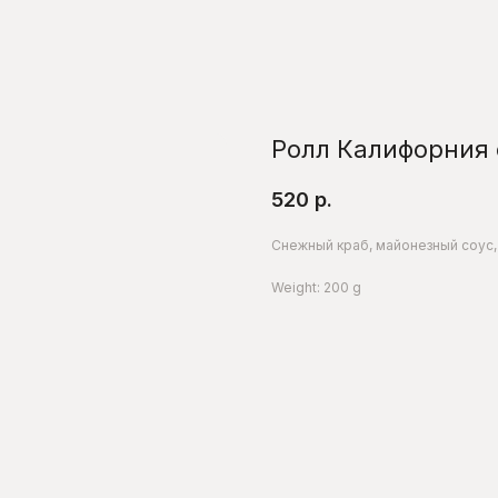
Ролл Калифорния 
520
р.
Снежный краб, майонезный соус, 
Weight: 200 g