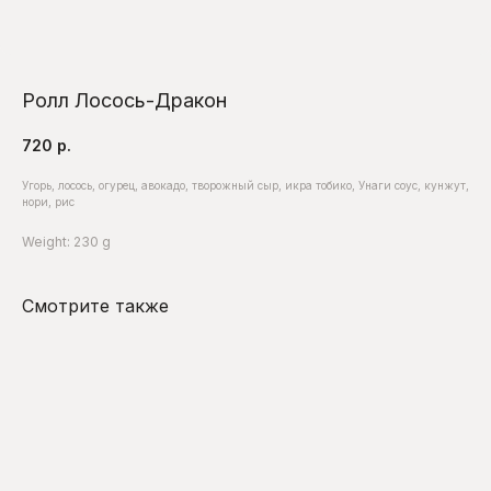
Ролл Лосось-Дракон
720
р.
Угорь, лосось, огурец, авокадо, творожный сыр, икра тобико, Унаги соус, кунжут,
нори, рис
Weight: 230 g
Смотрите также