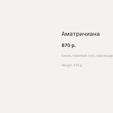
Аматричиана
870
р.
Бекон, томатный соус, сыр моцар
Weight: 375 g