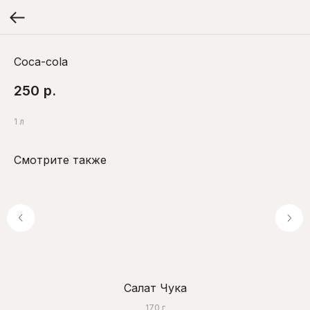
Coca-cola
250
р.
1 л
Смотрите также
Салат Чука
170 г