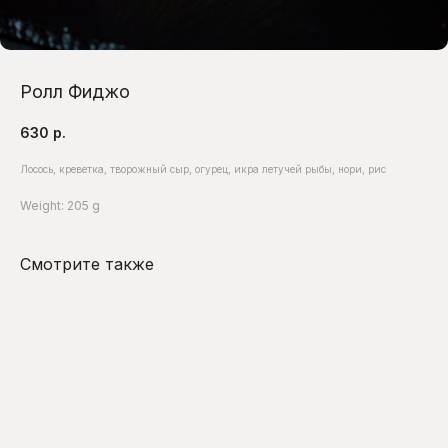
Ролл Фиджо
630
р.
Лосось, креветка, творожный сыр, огурец, икра летучей рыбы, нори, рис
Weight: 205 g
Смотрите также